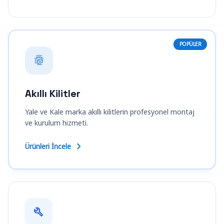
POPÜLER
fingerprint
Akıllı Kilitler
Yale ve Kale marka akıllı kilitlerin profesyonel montaj
ve kurulum hizmeti.
chevron_right
Ürünleri İncele
build