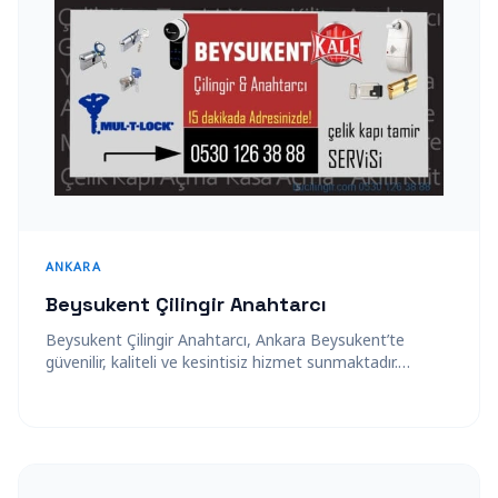
ANKARA
Beysukent Çilingir Anahtarcı
Beysukent Çilingir Anahtarcı, Ankara Beysukent’te
güvenilir, kaliteli ve kesintisiz hizmet sunmaktadır.
Alanında uzman, profesyonel kadrosuyla 7/24 çilingir
hizmeti veren Beysukent…