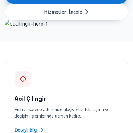
Profesyonel Markalar
verified
Philips EasyKey – Emaks Prime – Mul-t-lock
arrow_forward
Hizmetleri İncele
emergency_home
Acil Çilingir
En hızlı sürede adresinize ulaşıyoruz. Kilit açma ve
değişim işlemlerinde uzman kadro.
chevron_right
Detaylı Bilgi