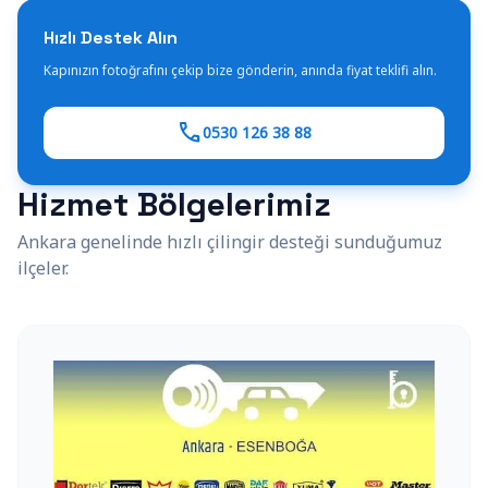
Hızlı Destek Alın
Kapınızın fotoğrafını çekip bize gönderin, anında fiyat teklifi alın.
call
0530 126 38 88
Hizmet Bölgelerimiz
Ankara genelinde hızlı çilingir desteği sunduğumuz
ilçeler.