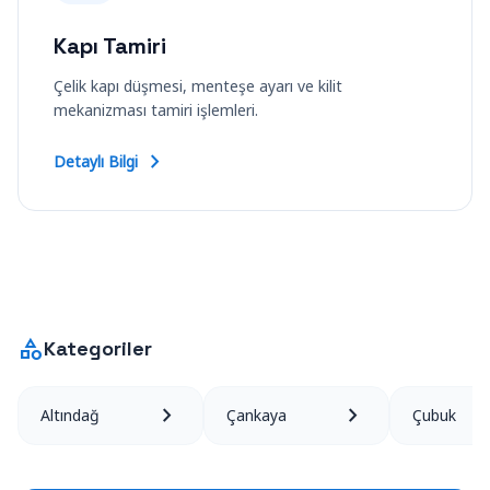
Kapı Tamiri
Çelik kapı düşmesi, menteşe ayarı ve kilit
mekanizması tamiri işlemleri.
chevron_right
Detaylı Bilgi
category
Kategoriler
chevron_right
chevron_right
Altındağ
Çankaya
Çubuk