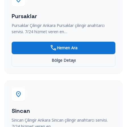
Pursaklar
Pursaklar Çilingir Ankara Pursaklar çilingir anahtarcı
servisi. 7/24 hizmet veren en…
call
Hemen Ara
Bölge Detayı
location_on
Sincan
Sincan Çilingir Ankara Sincan çilingir anahtarcı servisi.
7/24 hizmet veren en…