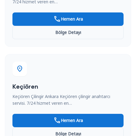
7/24 hizmet veren en…
call
Hemen Ara
Bölge Detayı
location_on
Keçiören
Keçiören Çilingir Ankara Keçiören çilingir anahtarcı
servisi. 7/24 hizmet veren en…
call
Hemen Ara
Bölge Detayı