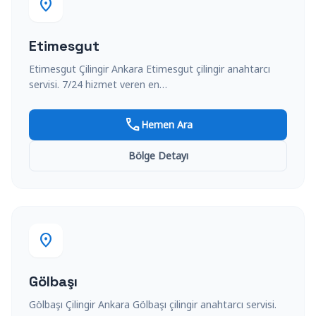
location_on
Etimesgut
Etimesgut Çilingir Ankara Etimesgut çilingir anahtarcı
servisi. 7/24 hizmet veren en…
call
Hemen Ara
Bölge Detayı
location_on
Gölbaşı
Gölbaşı Çilingir Ankara Gölbaşı çilingir anahtarcı servisi.