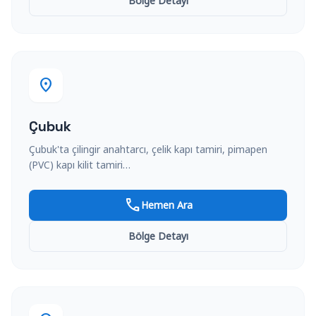
Bölge Detayı
location_on
Çubuk
Çubuk'ta çilingir anahtarcı, çelik kapı tamiri, pimapen
(PVC) kapı kilit tamiri…
call
Hemen Ara
Bölge Detayı