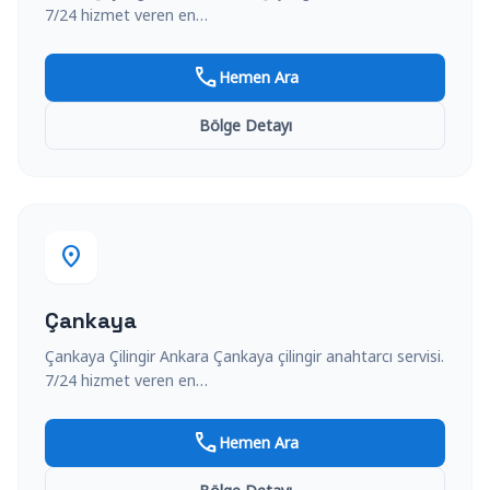
7/24 hizmet veren en…
call
Hemen Ara
Bölge Detayı
location_on
Çankaya
Çankaya Çilingir Ankara Çankaya çilingir anahtarcı servisi.
7/24 hizmet veren en…
call
Hemen Ara