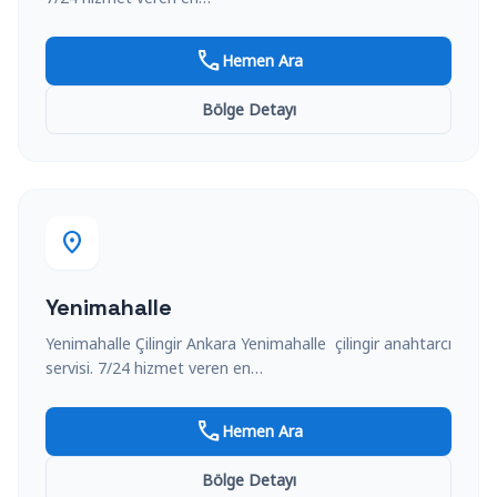
call
Hemen Ara
Bölge Detayı
location_on
Yenimahalle
Yenimahalle Çilingir Ankara Yenimahalle çilingir anahtarcı
servisi. 7/24 hizmet veren en…
call
Hemen Ara
Bölge Detayı