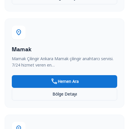
location_on
Mamak
Mamak Çilingir Ankara Mamak çilingir anahtarcı servisi.
7/24 hizmet veren en…
call
Hemen Ara
Bölge Detayı
location_on