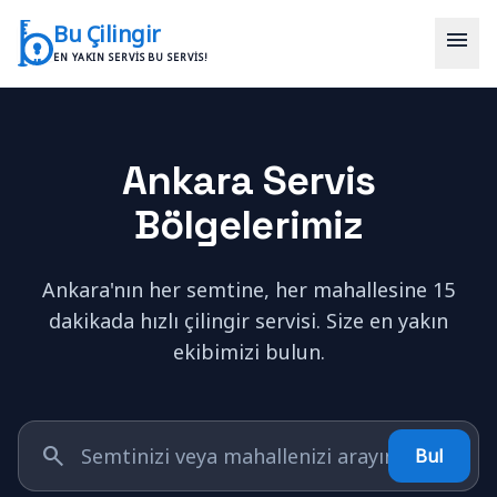
İçeriğe geç
Bu Çilingir
menu
EN YAKIN SERVIS BU SERVIS!
Ankara Servis
Bölgelerimiz
Ankara'nın her semtine, her mahallesine 15
dakikada hızlı çilingir servisi. Size en yakın
ekibimizi bulun.
search
Bul