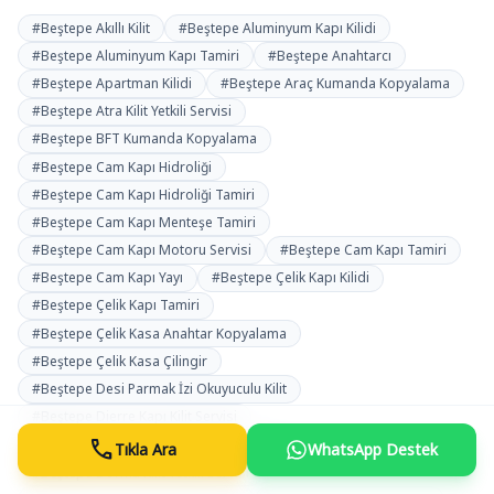
#Beştepe Akıllı Kilit
#Beştepe Aluminyum Kapı Kilidi
#Beştepe Aluminyum Kapı Tamiri
#Beştepe Anahtarcı
#Beştepe Apartman Kilidi
#Beştepe Araç Kumanda Kopyalama
#Beştepe Atra Kilit Yetkili Servisi
#Beştepe BFT Kumanda Kopyalama
#Beştepe Cam Kapı Hidroliği
#Beştepe Cam Kapı Hidroliği Tamiri
#Beştepe Cam Kapı Menteşe Tamiri
#Beştepe Cam Kapı Motoru Servisi
#Beştepe Cam Kapı Tamiri
#Beştepe Cam Kapı Yayı
#Beştepe Çelik Kapı Kilidi
#Beştepe Çelik Kapı Tamiri
#Beştepe Çelik Kasa Anahtar Kopyalama
#Beştepe Çelik Kasa Çilingir
#Beştepe Desi Parmak İzi Okuyuculu Kilit
#Beştepe Dierre Kapı Kilit Servisi
call
#Beştepe Dorma Cam Kapı Tamiri Servisi
Tıkla Ara
WhatsApp Destek
#Beştepe Dorma Kilit Yetkili Servisi