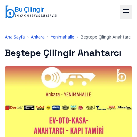
İçeriğe geç
Bu Çilingir
menu
EN YAKIN SERVIS BU SERVIS!
Ana Sayfa
›
Ankara
›
Yenimahalle
›
Beştepe Çilingir Anahtarcı
Beştepe Çilingir Anahtarcı