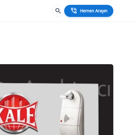
search
phone_in_talk
Hemen Arayın