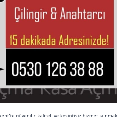
ent’te güvenilir, kaliteli ve kesintisiz hizmet sunm