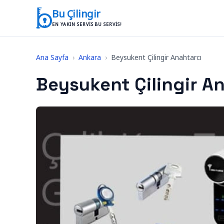
İçeriğe geç
Bu Çilingir
EN YAKIN SERVIS BU SERVIS!
Ana Sayfa
›
Ankara
›
Beysukent Çilingir Anahtarcı
Beysukent Çilingir A