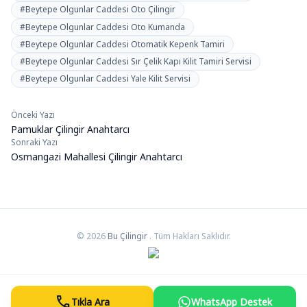
#Beytepe Olgunlar Caddesi Oto Çilingir
#Beytepe Olgunlar Caddesi Oto Kumanda
#Beytepe Olgunlar Caddesi Otomatik Kepenk Tamiri
#Beytepe Olgunlar Caddesi Sır Çelik Kapı Kilit Tamiri Servisi
#Beytepe Olgunlar Caddesi Yale Kilit Servisi
Önceki Yazı
Yazı
Pamuklar Çilingir Anahtarcı
gezinmesi
Sonraki Yazı
Osmangazi Mahallesi Çilingir Anahtarcı
© 2026
Bu Çilingir
. Tüm Hakları Saklıdır.
call
Tıkla Ara
WhatsApp Destek