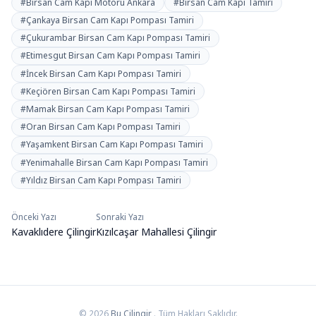
#Birsan Cam Kapı Motoru Ankara
#Birsan Cam Kapı Tamiri
#Çankaya Birsan Cam Kapı Pompası Tamiri
#Çukurambar Birsan Cam Kapı Pompası Tamiri
#Etimesgut Birsan Cam Kapı Pompası Tamiri
#İncek Birsan Cam Kapı Pompası Tamiri
#Keçiören Birsan Cam Kapı Pompası Tamiri
#Mamak Birsan Cam Kapı Pompası Tamiri
#Oran Birsan Cam Kapı Pompası Tamiri
#Yaşamkent Birsan Cam Kapı Pompası Tamiri
#Yenimahalle Birsan Cam Kapı Pompası Tamiri
#Yıldız Birsan Cam Kapı Pompası Tamiri
Önceki Yazı
Sonraki Yazı
Yazı
Kavaklıdere Çilingir
Kızılcaşar Mahallesi Çilingir
gezinmesi
© 2026
Bu Çilingir
. Tüm Hakları Saklıdır.