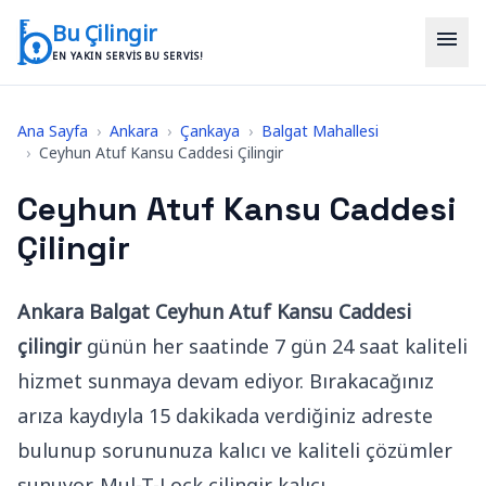
İçeriğe geç
Bu Çilingir
menu
EN YAKIN SERVIS BU SERVIS!
Ana Sayfa
›
Ankara
›
Çankaya
›
Balgat Mahallesi
›
Ceyhun Atuf Kansu Caddesi Çilingir
Ceyhun Atuf Kansu Caddesi
Çilingir
Ankara Balgat Ceyhun Atuf Kansu Caddesi
çilingir
günün her saatinde 7 gün 24 saat kaliteli
hizmet sunmaya devam ediyor. Bırakacağınız
arıza kaydıyla 15 dakikada verdiğiniz adreste
bulunup sorununuza kalıcı ve kaliteli çözümler
sunuyor. Mul-T-Lock çilingir kalıcı