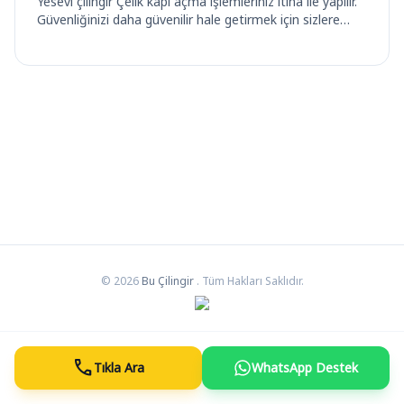
Yesevi çilingir Çelik kapı açma işlemleriniz itina ile yapılır.
Güvenliğinizi daha güvenilir hale getirmek için sizlere…
© 2026
Bu Çilingir
. Tüm Hakları Saklıdır.
call
Tıkla Ara
WhatsApp Destek