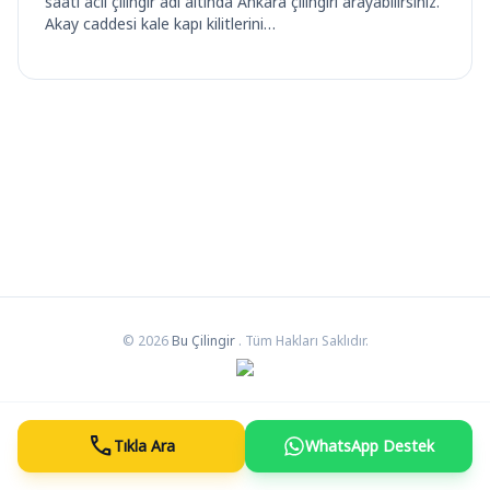
saati acil çilingir adı altında Ankara çilingiri arayabilirsiniz.
Akay caddesi kale kapı kilitlerini…
© 2026
Bu Çilingir
. Tüm Hakları Saklıdır.
call
Tıkla Ara
WhatsApp Destek