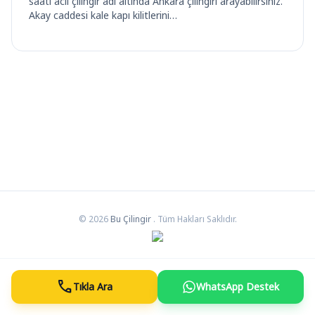
saati acil çilingir adı altında Ankara çilingiri arayabilirsiniz.
Akay caddesi kale kapı kilitlerini…
© 2026
Bu Çilingir
. Tüm Hakları Saklıdır.
call
Tıkla Ara
WhatsApp Destek