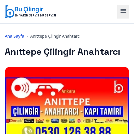
İçeriğe geç
Bu Çilingir
menu
EN YAKIN SERVIS BU SERVIS!
Ana Sayfa
›
Anıttepe Çilingir Anahtarcı
Anıttepe Çilingir Anahtarcı