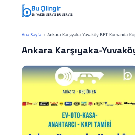
İçeriğe geç
Bu Çilingir
EN YAKIN SERVIS BU SERVIS!
Ana Sayfa
›
Ankara Karşıyaka-Yuvaköy BFT Kumanda K
Ankara Karşıyaka-Yuvak