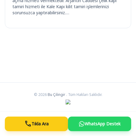
açma hizmeti vermektedir. Arjantin Caddesi çelik kapı
tamiri hizmeti ile Kale Kapı kilit tamiri işlemlerinizi
sorunsuzca yaptırabilirsiniz.…
© 2026
Bu Çilingir
. Tüm Hakları Saklıdır.
call
Tıkla Ara
WhatsApp Destek