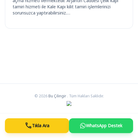
açma hizmeti vermektedir. Arjantin Caddesi çelik kapı
tamiri hizmeti ile Kale Kapı kilit tamiri işlemlerinizi
sorunsuzca yaptırabilirsiniz.…
© 2026
Bu Çilingir
. Tüm Hakları Saklıdır.
call
Tıkla Ara
WhatsApp Destek