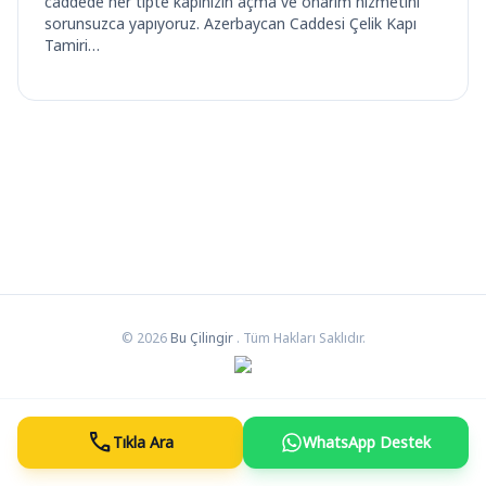
caddede her tipte kapınızın açma ve onarım hizmetini
sorunsuzca yapıyoruz. Azerbaycan Caddesi Çelik Kapı
Tamiri…
© 2026
Bu Çilingir
. Tüm Hakları Saklıdır.
call
Tıkla Ara
WhatsApp Destek