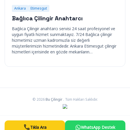
Ankara
Etimesgut
Bağlıca Çilingir Anahtarcı
Bağlıca Çilingir anahtarcı servisi 24 saat profesyonel ve
uygun fiyatlı hizmet sunmaktayız. 7/24 Bağlıca çilingir
hizmetimiz uzman kadromuzla siz değerli
müşterilerimizin hizmetindedir. Ankara Etimesgut çilingir
hizmetleri içerisinde en gözde mekanların…
© 2026
Bu Çilingir
. Tüm Hakları Saklıdır.
call
Tıkla Ara
WhatsApp Destek