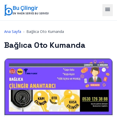
İçeriğe geç
Bu Çilingir
menu
EN YAKIN SERVIS BU SERVIS!
Ana Sayfa
›
Bağlıca Oto Kumanda
Bağlıca Oto Kumanda