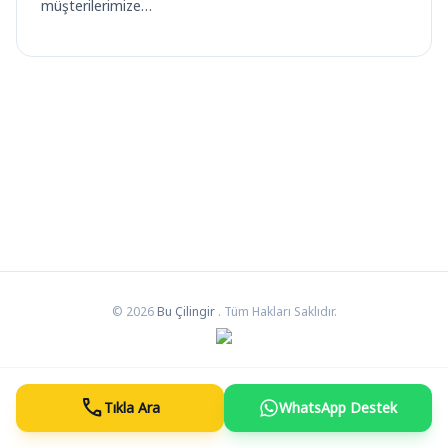
müşterilerimize…
© 2026
Bu Çilingir
. Tüm Hakları Saklıdır.
call
Tıkla Ara
WhatsApp Destek