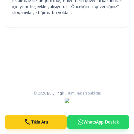
ekibimizle siz değerli müşterilerimizin güvenini kazanmak
için yıllardır şevkle çalışıyoruz. “Önceliğimiz güvenliğiniz”
sloganıyla çıktığımız bu yolda…
© 2026
Bu Çilingir
. Tüm Hakları Saklıdır.
call
Tıkla Ara
WhatsApp Destek