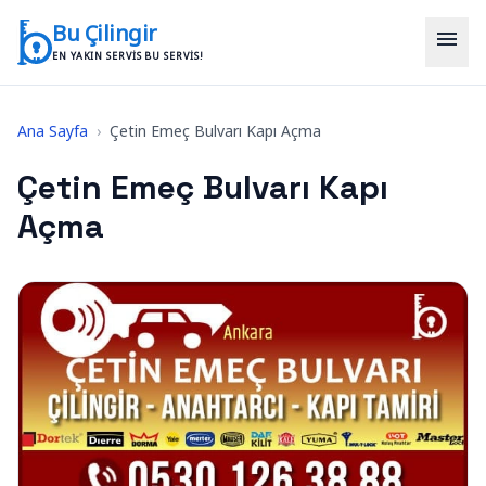
İçeriğe geç
Bu Çilingir
menu
EN YAKIN SERVIS BU SERVIS!
Ana Sayfa
›
Çetin Emeç Bulvarı Kapı Açma
Çetin Emeç Bulvarı Kapı
Açma