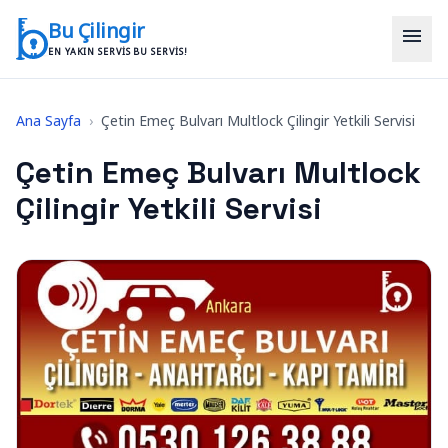
İçeriğe geç
Bu Çilingir
menu
EN YAKIN SERVIS BU SERVIS!
Ana Sayfa
›
Çetin Emeç Bulvarı Multlock Çilingir Yetkili Servisi
Çetin Emeç Bulvarı Multlock
Çilingir Yetkili Servisi