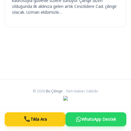
kadrosuyla güvenle sizlere sunuyor. Çilingir lazım
olduğunda ilk aklınıza gelen artık Cevizlidere Cad. çilingir
olacak. Uzman ekibimizle…
© 2026
Bu Çilingir
. Tüm Hakları Saklıdır.
call
Tıkla Ara
WhatsApp Destek