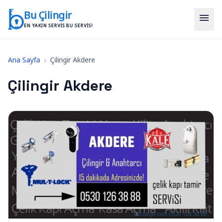
İçeriğe geç
Bu Çilingir
menu
EN YAKIN SERVIS BU SERVIS!
Ana Sayfa
›
Çilingir Akdere
Çilingir Akdere