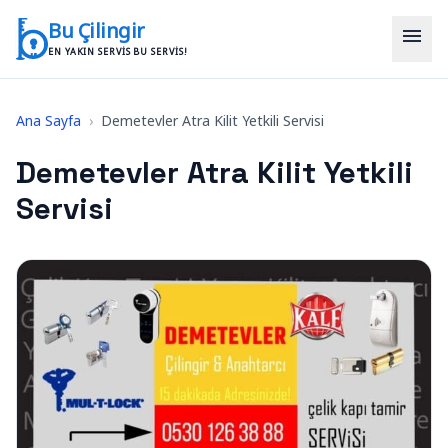
İçeriğe geç
Bu Çilingir
menu
EN YAKIN SERVIS BU SERVIS!
Ana Sayfa
›
Demetevler Atra Kilit Yetkili Servisi
Demetevler Atra Kilit Yetkili
Servisi