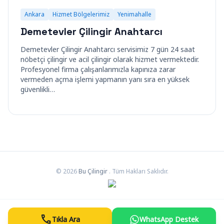
Ankara
Hizmet Bölgelerimiz
Yenimahalle
Demetevler Çilingir Anahtarcı
Demetevler Çilingir Anahtarcı servisimiz 7 gün 24 saat
nöbetçi çilingir ve acil çilingir olarak hizmet vermektedir.
Profesyonel firma çalışanlarımızla kapınıza zarar
vermeden açma işlemi yapmanın yanı sıra en yüksek
güvenlikli…
© 2026
Bu Çilingir
. Tüm Hakları Saklıdır.
call
Tıkla Ara
WhatsApp Destek