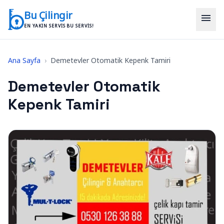
İçeriğe geç
Bu Çilingir
menu
EN YAKIN SERVIS BU SERVIS!
Ana Sayfa
›
Demetevler Otomatik Kepenk Tamiri
Demetevler Otomatik
Kepenk Tamiri