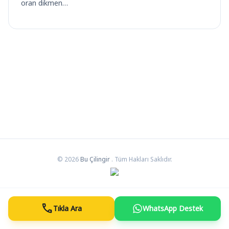
oran dikmen…
© 2026
Bu Çilingir
. Tüm Hakları Saklıdır.
call
Tıkla Ara
WhatsApp Destek