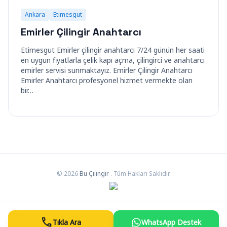
Ankara
Etimesgut
Emirler Çilingir Anahtarcı
Etimesgut Emirler çilingir anahtarcı 7/24 günün her saati
en uygun fiyatlarla çelik kapı açma, çilingirci ve anahtarcı
emirler servisi sunmaktayız. Emirler Çilingir Anahtarcı
Emirler Anahtarcı profesyonel hizmet vermekte olan
bir…
© 2026
Bu Çilingir
. Tüm Hakları Saklıdır.
call
Tıkla Ara
WhatsApp Destek