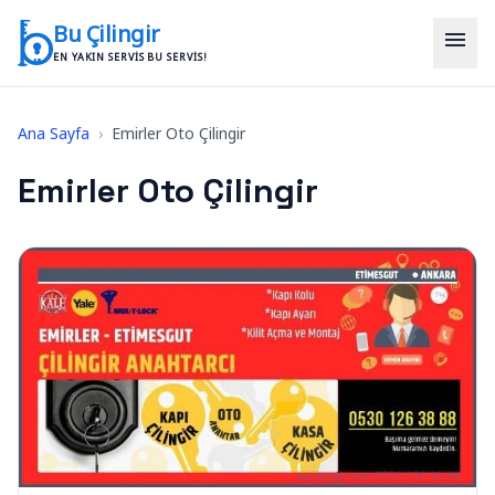
İçeriğe geç
Bu Çilingir
menu
EN YAKIN SERVIS BU SERVIS!
Ana Sayfa
›
Emirler Oto Çilingir
Emirler Oto Çilingir