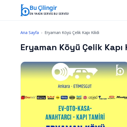
İçeriğe geç
Bu Çilingir
EN YAKIN SERVIS BU SERVIS!
Ana Sayfa
›
Eryaman Köyü Çelik Kapı Kilidi
Eryaman Köyü Çelik Kapı K