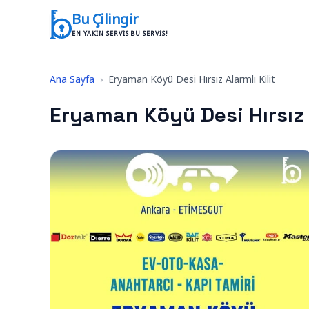
İçeriğe geç
Bu Çilingir
EN YAKIN SERVIS BU SERVIS!
Ana Sayfa
›
Eryaman Köyü Desi Hırsız Alarmlı Kilit
Eryaman Köyü Desi Hırsız A