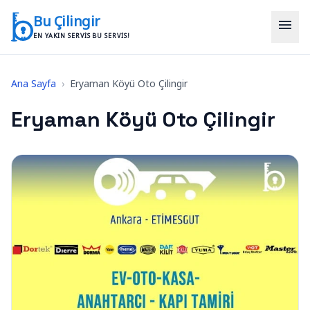
İçeriğe geç
Bu Çilingir
menu
EN YAKIN SERVIS BU SERVIS!
Ana Sayfa
›
Eryaman Köyü Oto Çilingir
Eryaman Köyü Oto Çilingir