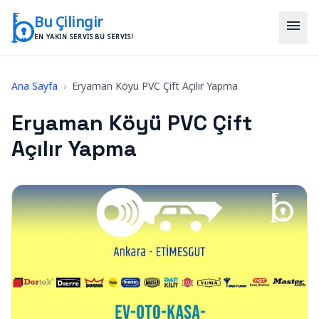
İçeriğe geç
Bu Çilingir
menu
EN YAKIN SERVIS BU SERVIS!
Ana Sayfa
›
Eryaman Köyü PVC Çift Açılır Yapma
Eryaman Köyü PVC Çift
Açılır Yapma