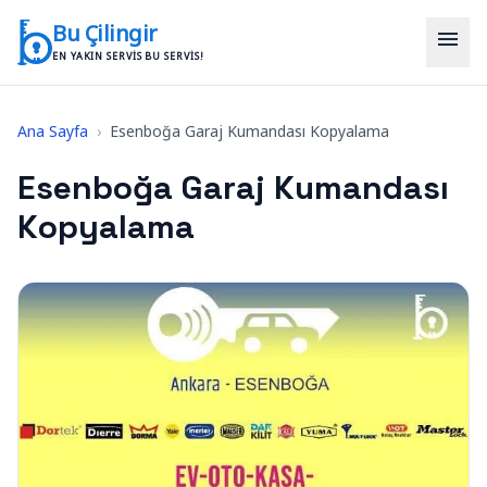
İçeriğe geç
Bu Çilingir
menu
EN YAKIN SERVIS BU SERVIS!
Ana Sayfa
›
Esenboğa Garaj Kumandası Kopyalama
Esenboğa Garaj Kumandası
Kopyalama