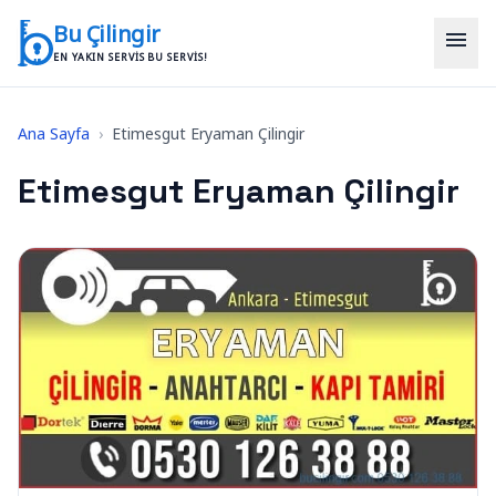
İçeriğe geç
Bu Çilingir
menu
EN YAKIN SERVIS BU SERVIS!
Ana Sayfa
›
Etimesgut Eryaman Çilingir
Etimesgut Eryaman Çilingir