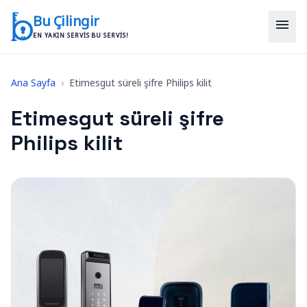
İçeriğe geç
Bu Çilingir
menu
EN YAKIN SERVIS BU SERVIS!
Ana Sayfa
›
Etimesgut süreli şifre Philips kilit
Etimesgut süreli şifre
Philips kilit