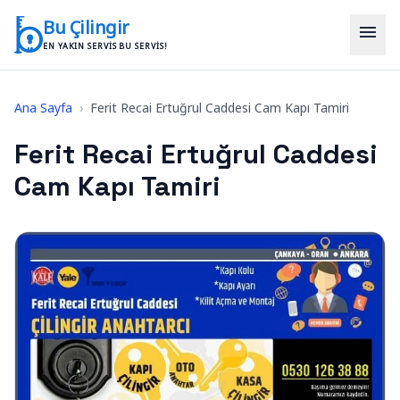
İçeriğe geç
Bu Çilingir
menu
EN YAKIN SERVIS BU SERVIS!
Ana Sayfa
›
Ferit Recai Ertuğrul Caddesi Cam Kapı Tamiri
Ferit Recai Ertuğrul Caddesi
Cam Kapı Tamiri