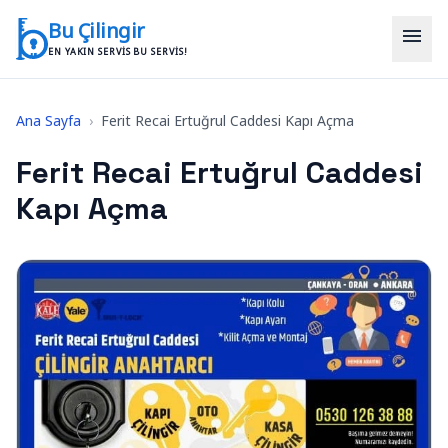
İçeriğe geç
Bu Çilingir
menu
EN YAKIN SERVIS BU SERVIS!
Ana Sayfa
›
Ferit Recai Ertuğrul Caddesi Kapı Açma
Ferit Recai Ertuğrul Caddesi
Kapı Açma