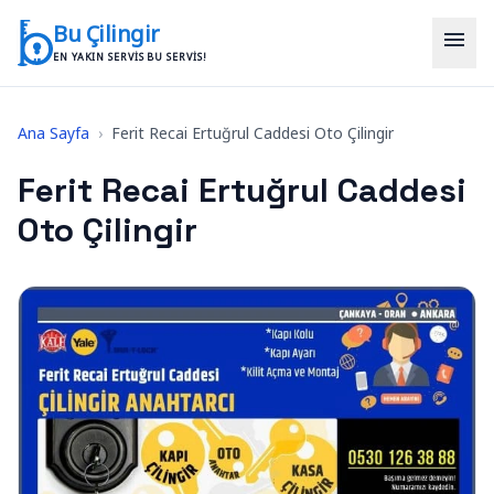
İçeriğe geç
Bu Çilingir
menu
EN YAKIN SERVIS BU SERVIS!
Ana Sayfa
›
Ferit Recai Ertuğrul Caddesi Oto Çilingir
Ferit Recai Ertuğrul Caddesi
Oto Çilingir