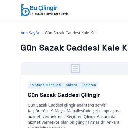
İçeriğe geç
Bu Çilingir
EN YAKIN SERVIS BU SERVIS!
Ana Sayfa
›
Gün Sazak Caddesi Kale Kilit
Gün Sazak Caddesi Kale Ki
19 Mayıs Mahallesi
Ankara
Keçiören
Gün Sazak Caddesi Çilingir
Gün Sazak Caddesi çilingir anahtarcı servisi
Keçiören’in 19 Mayıs Mahallesi’nde çelik kapı açma
hizmeti vermektedir. Keçiören Çilingir Ankara da
hizmet vermekte olan bir çilingir firmasıdır. Ankara
çilingir işinde usta ve…