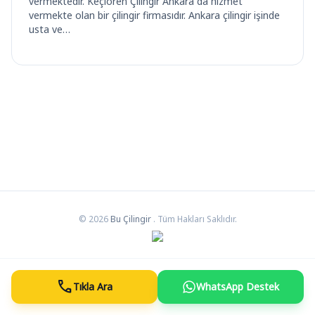
vermektedir. Keçiören Çilingir Ankara da hizmet
vermekte olan bir çilingir firmasıdır. Ankara çilingir işinde
usta ve…
© 2026
Bu Çilingir
. Tüm Hakları Saklıdır.
call
Tıkla Ara
WhatsApp Destek