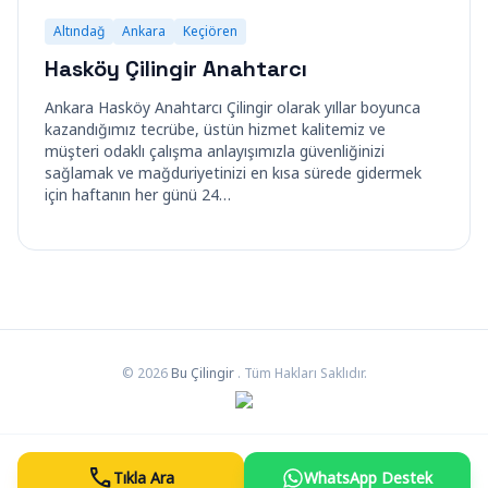
Altındağ
Ankara
Keçiören
Hasköy Çilingir Anahtarcı
Ankara Hasköy Anahtarcı Çilingir olarak yıllar boyunca
kazandığımız tecrübe, üstün hizmet kalitemiz ve
müşteri odaklı çalışma anlayışımızla güvenliğinizi
sağlamak ve mağduriyetinizi en kısa sürede gidermek
için haftanın her günü 24…
© 2026
Bu Çilingir
. Tüm Hakları Saklıdır.
call
Tıkla Ara
WhatsApp Destek