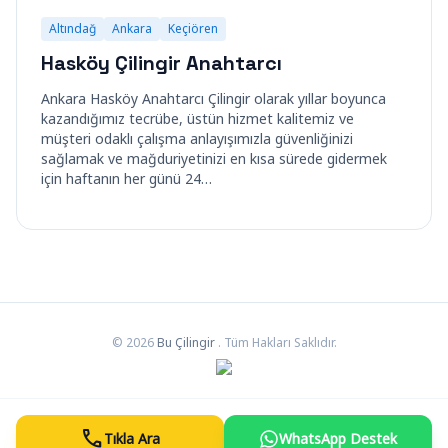
Altındağ
Ankara
Keçiören
Hasköy Çilingir Anahtarcı
Ankara Hasköy Anahtarcı Çilingir olarak yıllar boyunca
kazandığımız tecrübe, üstün hizmet kalitemiz ve
müşteri odaklı çalışma anlayışımızla güvenliğinizi
sağlamak ve mağduriyetinizi en kısa sürede gidermek
için haftanın her günü 24…
© 2026
Bu Çilingir
. Tüm Hakları Saklıdır.
call
Tıkla Ara
WhatsApp Destek