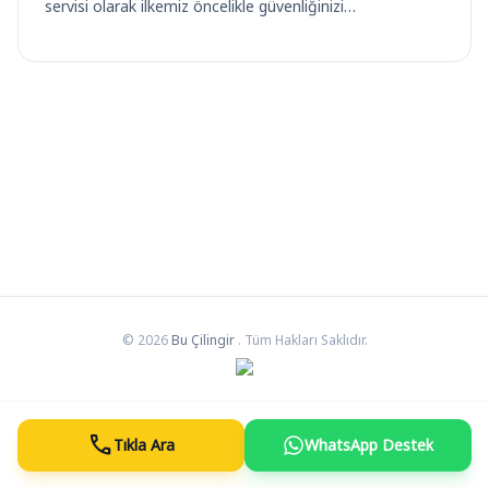
servisi olarak ilkemiz öncelikle güvenliğinizi…
© 2026
Bu Çilingir
. Tüm Hakları Saklıdır.
call
Tıkla Ara
WhatsApp Destek