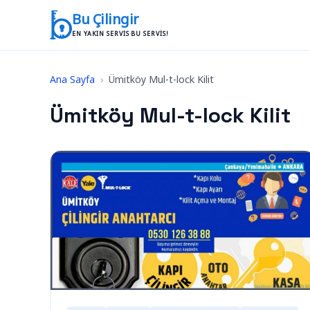
İçeriğe geç
Bu Çilingir
EN YAKIN SERVIS BU SERVIS!
Ana Sayfa
›
Ümitköy Mul-t-lock Kilit
Ümitköy Mul-t-lock Kilit