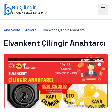
İçeriğe geç
Bu Çilingir
menu
EN YAKIN SERVIS BU SERVIS!
Ana Sayfa
›
Ankara
›
Elvankent Çilingir Anahtarcı
Elvankent Çilingir Anahtarcı