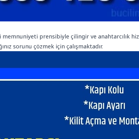
 memnuniyeti prensibiyle çilingir ve anahtarcılık h
ğınız sorunu çözmek için çalışmaktadır.