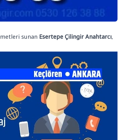
izmetleri sunan
Esertepe Çilingir Anahtarcı
,