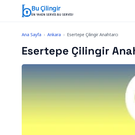
İçeriğe geç
Bu Çilingir
EN YAKIN SERVIS BU SERVIS!
Ana Sayfa
›
Ankara
›
Esertepe Çilingir Anahtarcı
Esertepe Çilingir Ana