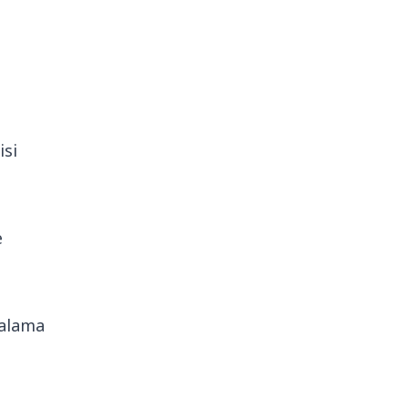
isi
e
yalama