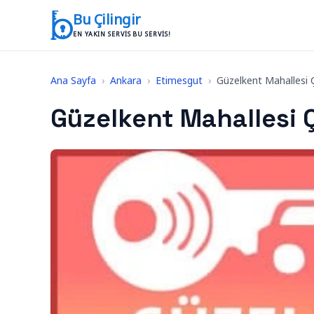
İçeriğe geç
Bu Çilingir
EN YAKIN SERVIS BU SERVIS!
Ana Sayfa
›
Ankara
›
Etimesgut
›
Güzelkent Mahallesi Ç
Güzelkent Mahallesi Ç