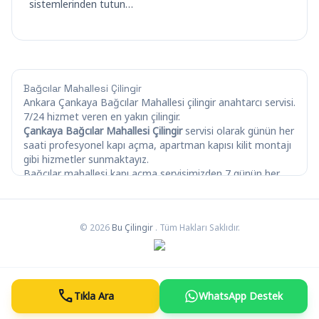
sistemlerinden tutun…
Bağcılar Mahallesi Çilingir
Ankara Çankaya Bağcılar Mahallesi çilingir anahtarcı servisi.
7/24 hizmet veren en yakın çilingir.
Çankaya Bağcılar Mahallesi Çilingir
servisi olarak günün her
saati profesyonel kapı açma, apartman kapısı kilit montajı
gibi hizmetler sunmaktayız.
Bağcılar mahallesi kapı açma servisimizden 7 günün her
saati yararlanabilirsiniz.
Ayrıca
Bağcılar Mahallesi Kilit Özel Servisi
, multilock kilit
servisi bağcılar mahallesi gibi sektörde adını duyurmuş
© 2026
Bu Çilingir
. Tüm Hakları Saklıdır.
bilindik tüm markalar için uygun fiyatlı montaj ve değişim
servisi sunmaktayız.
Kale kapı tamiri bağcılar yetkili servisi için bizlere hemen
ulaşın.
call
Tıkla Ara
WhatsApp Destek