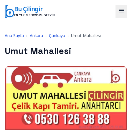
İçeriğe geç
Bu Çilingir
menu
EN YAKIN SERVIS BU SERVIS!
Ana Sayfa
›
Ankara
›
Çankaya
›
Umut Mahallesi
Umut Mahallesi