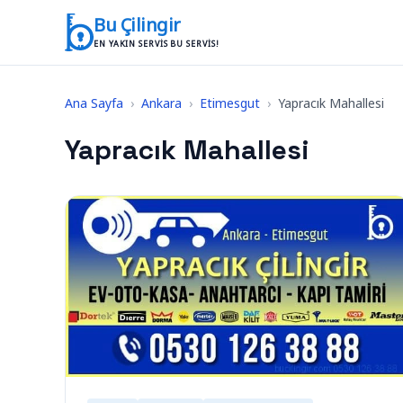
İçeriğe geç
Bu Çilingir
EN YAKIN SERVIS BU SERVIS!
Ana Sayfa
›
Ankara
›
Etimesgut
›
Yapracık Mahallesi
Yapracık Mahallesi