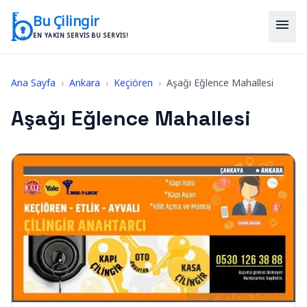
İçeriğe geç
Bu Çilingir
menu
EN YAKIN SERVIS BU SERVIS!
Ana Sayfa
›
Ankara
›
Keçiören
›
Aşağı Eğlence Mahallesi
Aşağı Eğlence Mahallesi